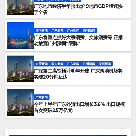
广东地市经济半年报出炉 9地市GDP增速快
于全省
国内新闻
广东新闻
广州新闻
深圳新闻
广东将重点抓好大宗消费、文旅消费等 正推
动放宽广州深圳“限牌”
东莞新闻
国内新闻
广东新闻
广州新闻
深圳新闻
广深第二高铁预计明年开建 广深两地机场将
实现20分钟互达
广东新闻
今年上半年广东外贸出口增长3.6% 出口规模
首次突破2.5万亿元