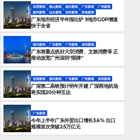
东莞新闻
佛山新闻
国内新闻
广东新闻
广州新闻
惠州新闻
汕头新闻
深圳新闻
珠海新闻
广东地市经济半年报出炉 9地市GDP增速
快于全省
国内新闻
广东新闻
广州新闻
深圳新闻
广东将重点抓好大宗消费、文旅消费等 正
推动放宽广州深圳“限牌”
东莞新闻
国内新闻
广东新闻
广州新闻
深圳新闻
广深第二高铁预计明年开建 广深两地机场
广东新闻
将实现20分钟互达
今年上半年广东外贸出口增长3.
2.5万亿元
广东新闻
今年上半年广东外贸出口增长3.6% 出口
JULY 20, 2023
粤新闻
规模首次突破2.5万亿元