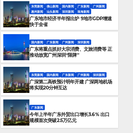
东莞新闻
佛山新闻
国内新闻
广东新闻
广州新闻
惠州新闻
汕头新闻
深圳新闻
珠海新闻
广东地市经济半年报出炉 9地市GDP增速
快于全省
国内新闻
广东新闻
广州新闻
深圳新闻
广东将重点抓好大宗消费、文旅消费等 正
推动放宽广州深圳“限牌”
东莞新闻
国内新闻
广东新闻
广州新闻
深圳新闻
广深第二高铁预计明年开建 广深两地机场
广东新闻
将实现20分钟互达
今年上半年广东外贸出口增长3.
2.5万亿元
广东新闻
今年上半年广东外贸出口增长3.6% 出口
JULY 20, 2023
粤新闻
规模首次突破2.5万亿元